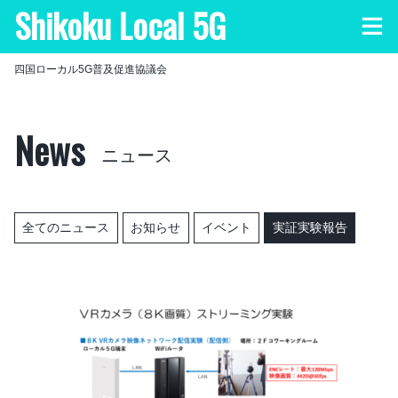
Shikoku Local 5G
内
メ
閉
ニ
じ
容
ュ
る
ー
四国ローカル5G普及促進協議会
を
ス
News
キ
ニュース
ッ
プ
全てのニュース
お知らせ
イベント
実証実験報告